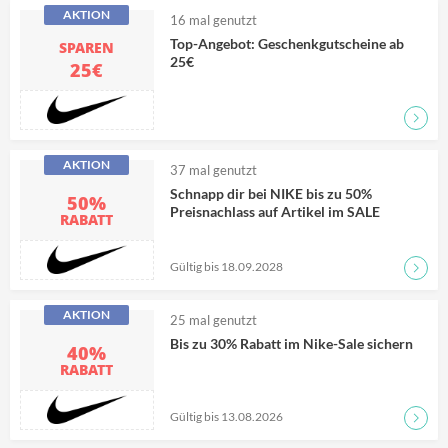
AKTION
16
mal genutzt
Top-Angebot: Geschenkgutscheine ab
SPAREN
25€
25€
Zum D
AKTION
37
mal genutzt
Schnapp dir bei NIKE bis zu 50%
50%
Preisnachlass auf Artikel im SALE
RABATT
Gültig bis 18.09.2028
Zum D
AKTION
25
mal genutzt
Bis zu 30% Rabatt im Nike-Sale sichern
40%
RABATT
Gültig bis 13.08.2026
Zum D