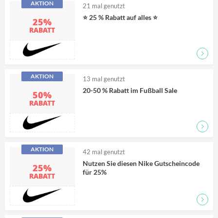
AKTION
21
mal genutzt
⭐ 25 % Rabatt auf alles ⭐
25%
RABATT
Zum D
AKTION
13
mal genutzt
20-50 % Rabatt im Fußball Sale
50%
RABATT
Zum D
AKTION
42
mal genutzt
Nutzen Sie diesen Nike Gutscheincode
25%
für 25%
RABATT
Zum D