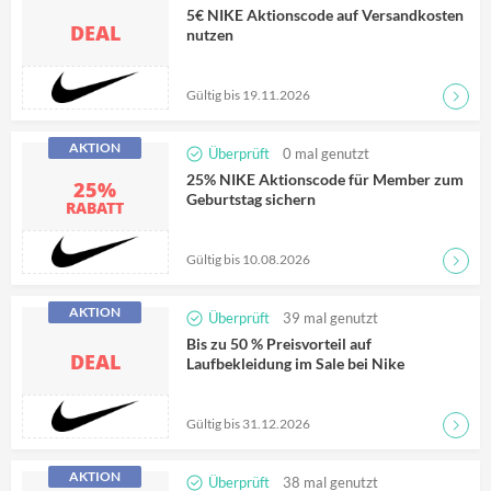
5€ NIKE Aktionscode auf Versandkosten
DEAL
nutzen
Gültig bis 19.11.2026
Zum D
AKTION
Überprüft
0
mal genutzt
25% NIKE Aktionscode für Member zum
25%
Geburtstag sichern
RABATT
Gültig bis 10.08.2026
Zum D
AKTION
Überprüft
39
mal genutzt
Bis zu 50 % Preisvorteil auf
DEAL
Laufbekleidung im Sale bei Nike
Gültig bis 31.12.2026
Zum D
AKTION
Überprüft
38
mal genutzt