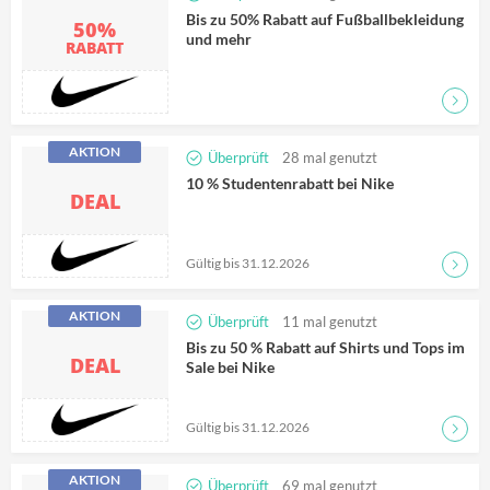
Bis zu 50% Rabatt auf Fußballbekleidung
50%
und mehr
RABATT
Zum D
AKTION
Überprüft
28
mal genutzt
10 % Studentenrabatt bei Nike
DEAL
Gültig bis 31.12.2026
Zum D
AKTION
Überprüft
11
mal genutzt
Bis zu 50 % Rabatt auf Shirts und Tops im
DEAL
Sale bei Nike
Gültig bis 31.12.2026
Zum D
AKTION
Überprüft
69
mal genutzt