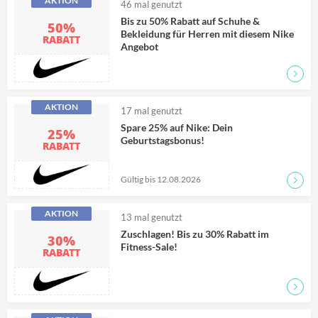
AKTION
46
mal genutzt
Bis zu 50% Rabatt auf Schuhe &
50%
Bekleidung für Herren mit diesem Nike
RABATT
Angebot
Zum D
AKTION
17
mal genutzt
Spare 25% auf Nike: Dein
25%
Geburtstagsbonus!
RABATT
Gültig bis 12.08.2026
Zum D
AKTION
13
mal genutzt
Zuschlagen! Bis zu 30% Rabatt im
30%
Fitness-Sale!
RABATT
Zum D