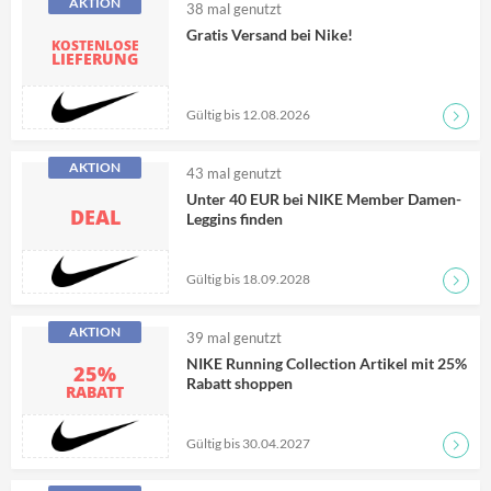
AKTION
38
mal genutzt
Gratis Versand bei Nike!
KOSTENLOSE
LIEFERUNG
Gültig bis 12.08.2026
Zum D
AKTION
43
mal genutzt
Unter 40 EUR bei NIKE Member Damen-
DEAL
Leggins finden
Gültig bis 18.09.2028
Zum D
AKTION
39
mal genutzt
NIKE Running Collection Artikel mit 25%
25%
Rabatt shoppen
RABATT
Gültig bis 30.04.2027
Zum D