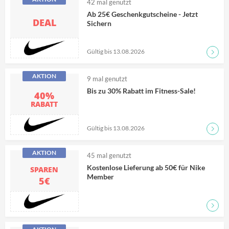
42
mal genutzt
Ab 25€ Geschenkgutscheine - Jetzt
DEAL
Sichern
Gültig bis 13.08.2026
Zum D
AKTION
9
mal genutzt
Bis zu 30% Rabatt im Fitness-Sale!
40%
RABATT
Gültig bis 13.08.2026
Zum D
AKTION
45
mal genutzt
Kostenlose Lieferung ab 50€ für Nike
SPAREN
Member
5€
Zum D