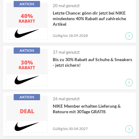
AKTION
20
mal genutzt
Letzte Chance: gönn dir jetzt bei NIKE
40%
mindestens 40% Rabatt auf zahlreiche
RABATT
Artikel
Gültig bis 18.09.2028
Zum D
AKTION
37
mal genutzt
Bis zu 30% Rabatt auf Schuhe & Sneakers
30%
- jetzt sichern!
RABATT
Zum D
AKTION
26
mal genutzt
NIKE Member erhalten Lieferung &
DEAL
Retoure mit 30Tage GRATIS
Gültig bis 30.04.2027
Zum D