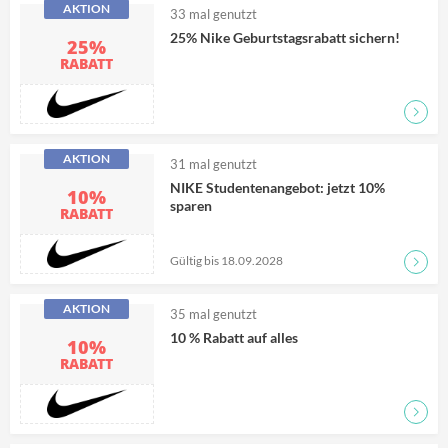
AKTION
33
mal genutzt
25% Nike Geburtstagsrabatt sichern!
25%
RABATT
Zum D
AKTION
31
mal genutzt
NIKE Studentenangebot: jetzt 10%
10%
sparen
RABATT
Gültig bis 18.09.2028
Zum D
AKTION
35
mal genutzt
10 % Rabatt auf alles
10%
RABATT
Zum D