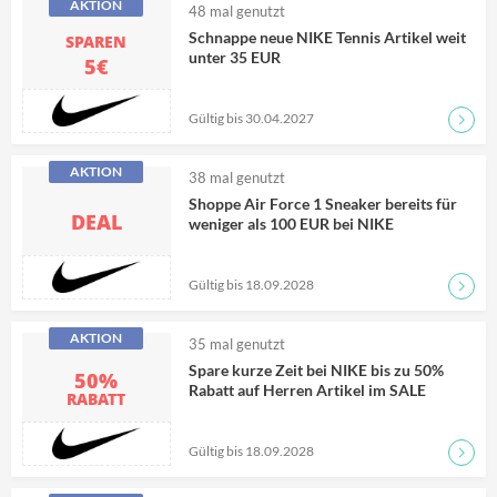
AKTION
48
mal genutzt
Schnappe neue NIKE Tennis Artikel weit
SPAREN
unter 35 EUR
5€
Gültig bis 30.04.2027
Zum D
AKTION
38
mal genutzt
Shoppe Air Force 1 Sneaker bereits für
DEAL
weniger als 100 EUR bei NIKE
Gültig bis 18.09.2028
Zum D
AKTION
35
mal genutzt
Spare kurze Zeit bei NIKE bis zu 50%
50%
Rabatt auf Herren Artikel im SALE
RABATT
Gültig bis 18.09.2028
Zum D