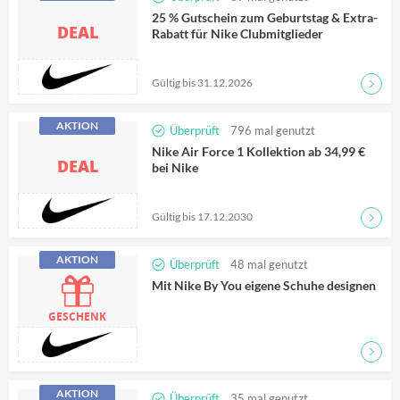
25 % Gutschein zum Geburtstag & Extra-
DEAL
Rabatt für Nike Clubmitglieder
Gültig bis 31.12.2026
Zum D
AKTION
Überprüft
796
mal genutzt
Nike Air Force 1 Kollektion ab 34,99 €
DEAL
bei Nike
Gültig bis 17.12.2030
Zum D
AKTION
Überprüft
48
mal genutzt
Mit Nike By You eigene Schuhe designen
GESCHENK
Zum D
AKTION
Überprüft
35
mal genutzt