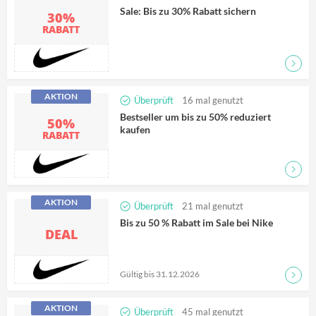
Sale: Bis zu 30% Rabatt sichern
30%
RABATT
Zum D
AKTION
Überprüft
16
mal genutzt
Bestseller um bis zu 50% reduziert
50%
kaufen
RABATT
Zum D
AKTION
Überprüft
21
mal genutzt
Bis zu 50 % Rabatt im Sale bei Nike
DEAL
Gültig bis 31.12.2026
Zum D
AKTION
Überprüft
45
mal genutzt