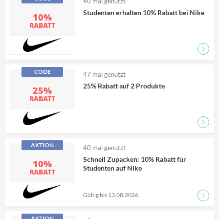
40
mal genutzt
Studenten erhalten 10% Rabatt bei Nike
10%
RABATT
CODE
47
mal genutzt
25% Rabatt auf 2 Produkte
25%
RABATT
AKTION
40
mal genutzt
Schnell Zupacken: 10% Rabatt für
10%
Studenten auf Nike
RABATT
Gültig bis 13.08.2026
Zum D
AKTION