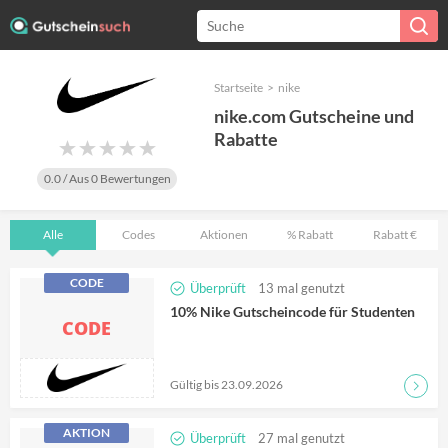
Startseite
>
nike
nike.com Gutscheine und
Rabatte
0.0
/ Aus
0
Bewertungen
Alle
Codes
Aktionen
% Rabatt
Rabatt €
CODE
Überprüft
13
mal genutzt
10% Nike Gutscheincode für Studenten
CODE
Gültig bis 23.09.2026
AKTION
Überprüft
27
mal genutzt