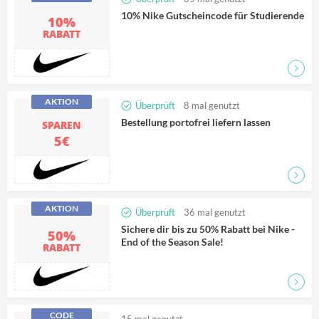
10% Nike Gutscheincode für Studierende
10%
RABATT
Zum D
AKTION
Überprüft
8
mal genutzt
Bestellung portofrei liefern lassen
SPAREN
5€
Zum D
AKTION
Überprüft
36
mal genutzt
Sichere dir bis zu 50% Rabatt bei Nike -
50%
End of the Season Sale!
RABATT
Zum D
CODE