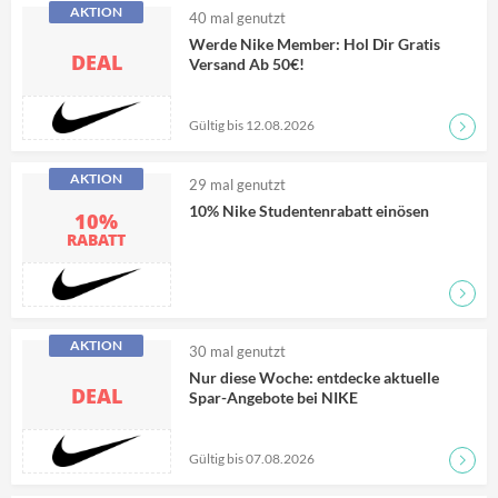
AKTION
40
mal genutzt
Werde Nike Member: Hol Dir Gratis
DEAL
Versand Ab 50€!
Gültig bis 12.08.2026
Zum D
AKTION
29
mal genutzt
10% Nike Studentenrabatt einösen
10%
RABATT
Zum D
AKTION
30
mal genutzt
Nur diese Woche: entdecke aktuelle
DEAL
Spar-Angebote bei NIKE
Gültig bis 07.08.2026
Zum D