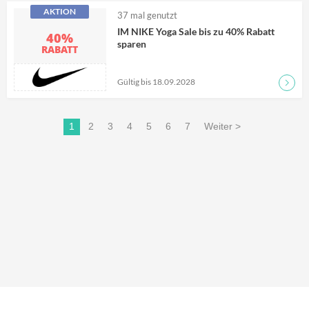
AKTION
37
mal genutzt
IM NIKE Yoga Sale bis zu 40% Rabatt
40%
sparen
RABATT
Gültig bis 18.09.2028
Zum D
1
2
3
4
5
6
7
Weiter >