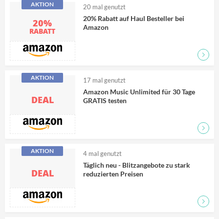
AKTION
20
mal genutzt
20% Rabatt auf Haul Besteller bei
20%
Amazon
RABATT
Zum D
AKTION
17
mal genutzt
Amazon Music Unlimited für 30 Tage
DEAL
GRATIS testen
Zum D
AKTION
4
mal genutzt
Täglich neu - Blitzangebote zu stark
DEAL
reduzierten Preisen
Zum D