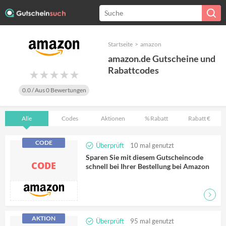
Startseite
>
amazon
amazon.de Gutscheine und
Rabattcodes
0.0
/ Aus
0
Bewertungen
Alle
Codes
Aktionen
% Rabatt
Rabatt €
CODE
Überprüft
10
mal genutzt
Sparen Sie mit diesem Gutscheincode
CODE
schnell bei Ihrer Bestellung bei Amazon
AKTION
Überprüft
95
mal genutzt