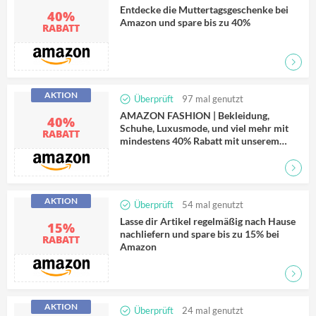
Entdecke die Muttertagsgeschenke bei
40%
Amazon und spare bis zu 40%
RABATT
Zum D
AKTION
Überprüft
97
mal genutzt
AMAZON FASHION | Bekleidung,
40%
Schuhe, Luxusmode, und viel mehr mit
RABATT
mindestens 40% Rabatt mit unserem
Code
Zum D
AKTION
Überprüft
54
mal genutzt
Lasse dir Artikel regelmäßig nach Hause
15%
nachliefern und spare bis zu 15% bei
RABATT
Amazon
Zum D
AKTION
Überprüft
24
mal genutzt