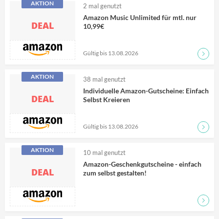
AKTION
2
mal genutzt
Amazon Music Unlimited für mtl. nur
DEAL
10,99€
Gültig bis 13.08.2026
Zum D
AKTION
38
mal genutzt
Individuelle Amazon-Gutscheine: Einfach
DEAL
Selbst Kreieren
Gültig bis 13.08.2026
Zum D
AKTION
10
mal genutzt
Amazon-Geschenkgutscheine - einfach
DEAL
zum selbst gestalten!
Zum D