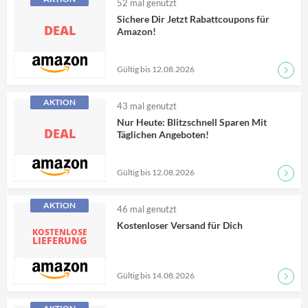
52
mal genutzt
Sichere Dir Jetzt Rabattcoupons für
DEAL
Amazon!
Gültig bis 12.08.2026
Zum D
AKTION
43
mal genutzt
Nur Heute: Blitzschnell Sparen Mit
DEAL
Täglichen Angeboten!
Gültig bis 12.08.2026
Zum D
AKTION
46
mal genutzt
Kostenloser Versand für Dich
KOSTENLOSE
LIEFERUNG
Gültig bis 14.08.2026
Zum D