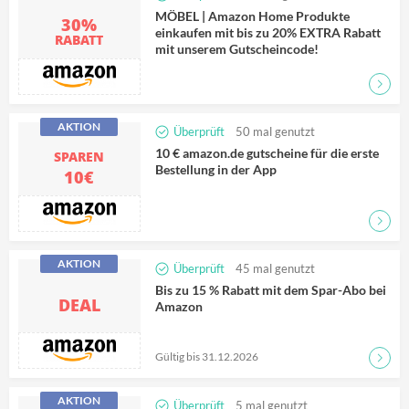
MÖBEL | Amazon Home Produkte
30%
einkaufen mit bis zu 20% EXTRA Rabatt
RABATT
mit unserem Gutscheincode!
Zum D
AKTION
Überprüft
50
mal genutzt
10 € amazon.de gutscheine für die erste
SPAREN
Bestellung in der App
10€
Zum D
AKTION
Überprüft
45
mal genutzt
Bis zu 15 % Rabatt mit dem Spar-Abo bei
DEAL
Amazon
Gültig bis 31.12.2026
Zum D
AKTION
Überprüft
5
mal genutzt