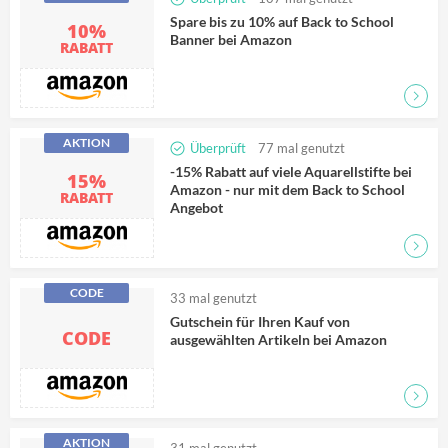
Spare bis zu 10% auf Back to School
10%
Banner bei Amazon
RABATT
Zum D
AKTION
Überprüft
77
mal genutzt
-15% Rabatt auf viele Aquarellstifte bei
15%
Amazon - nur mit dem Back to School
RABATT
Angebot
Zum D
CODE
33
mal genutzt
Gutschein für Ihren Kauf von
CODE
ausgewählten Artikeln bei Amazon
AKTION