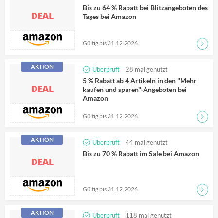
Bis zu 64 % Rabatt bei Blitzangeboten des
DEAL
Tages bei Amazon
Gültig bis 31.12.2026
Zum D
AKTION
Überprüft
28
mal genutzt
5 % Rabatt ab 4 Artikeln in den "Mehr
DEAL
kaufen und sparen"-Angeboten bei
Amazon
Gültig bis 31.12.2026
Zum D
AKTION
Überprüft
44
mal genutzt
Bis zu 70 % Rabatt im Sale bei Amazon
DEAL
Gültig bis 31.12.2026
Zum D
AKTION
Überprüft
118
mal genutzt