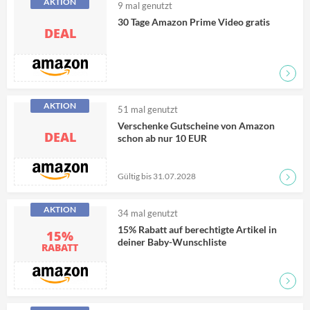
AKTION
9
mal genutzt
30 Tage Amazon Prime Video gratis
DEAL
Zum D
AKTION
51
mal genutzt
Verschenke Gutscheine von Amazon
DEAL
schon ab nur 10 EUR
Gültig bis 31.07.2028
Zum D
AKTION
34
mal genutzt
15% Rabatt auf berechtigte Artikel in
15%
deiner Baby-Wunschliste
RABATT
Zum D