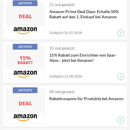
AKTION
21
mal genutzt
Amazon Prime Deal Days: Erhalte 50%
DEAL
Rabatt auf den 1. Einkauf bei Amazon
Gültig bis 31.07.2028
Zum D
AKTION
35
mal genutzt
15% Rabatt zum Einrichten von Spar-
15%
Abos - jetzt bei Amazon!
RABATT
Gültig bis 12.08.2026
Zum D
AKTION
40
mal genutzt
Rabattcoupons für Produkte bei Amazon
DEAL
Zum D