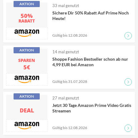
AKTION
33
mal genutzt
Sichere Dir 50% Rabatt Auf Prime Noch
50%
Heute!
RABATT
Gültig bis 12.08.2026
Zum D
AKTION
14
mal genutzt
Shoppe Fashion Bestseller schon ab nur
SPAREN
4,99 EUR bei Amazon
5€
Gültig bis 31.07.2028
Zum D
AKTION
27
mal genutzt
Jetzt 30 Tage Amazon Prime Video Gratis
DEAL
Streamen
Gültig bis 12.08.2026
Zum D