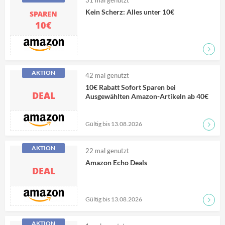
31
mal genutzt
Kein Scherz: Alles unter 10€
SPAREN
10€
Zum D
AKTION
42
mal genutzt
10€ Rabatt Sofort Sparen bei
DEAL
Ausgewählten Amazon-Artikeln ab 40€
Gültig bis 13.08.2026
Zum D
AKTION
22
mal genutzt
Amazon Echo Deals
DEAL
Gültig bis 13.08.2026
Zum D
AKTION