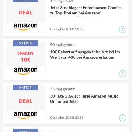
1
mal genutzt
Jetzt Zuschlagen: Entenhausen-Comics
DEAL
zu Top-Preisen bei Amazon!
Gültig bis 12.08.2026
Zum D
AKTION
50
mal genutzt
10€ Rabatt auf ausgewählte Artikel im
SPAREN
Wert von 40€ bei Amazon erhalten
10€
Zum D
AKTION
35
mal genutzt
30 Tage GRATIS: Teste Amazon Music
DEAL
Unlimited Jetzt
Gültig bis 10.08.2026
Zum D
AKTION