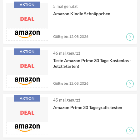
AKTION
5
mal genutzt
Amazon Kindle Schnäppchen
DEAL
Gültig bis 12.08.2026
Zum D
AKTION
46
mal genutzt
Teste Amazon Prime 30 Tage Kostenlos -
DEAL
Jetzt Starten!
Gültig bis 12.08.2026
Zum D
AKTION
45
mal genutzt
Amazon Prime 30 Tage gratis testen
DEAL
Zum D