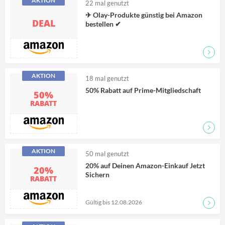
AKTION
22
mal genutzt
✈ Olay-Produkte günstig bei Amazon
DEAL
bestellen ✔
Zum D
AKTION
18
mal genutzt
50% Rabatt auf Prime-Mitgliedschaft
50%
RABATT
Zum D
AKTION
50
mal genutzt
20% auf Deinen Amazon-Einkauf Jetzt
20%
Sichern
RABATT
Gültig bis 12.08.2026
Zum D