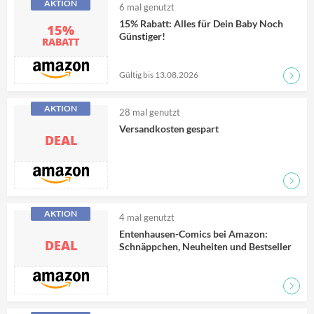
AKTION
6
mal genutzt
15% Rabatt: Alles für Dein Baby Noch
15%
Günstiger!
RABATT
Gültig bis 13.08.2026
Zum D
AKTION
28
mal genutzt
Versandkosten gespart
DEAL
Zum D
AKTION
4
mal genutzt
Entenhausen-Comics bei Amazon:
DEAL
Schnäppchen, Neuheiten und Bestseller
Zum D