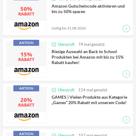
Amazon Gutscheincode aktivieren und
50%
bis zu 50% sparen
RABATT
Gültig bis 31.08.2026
Zum D
AKTION
Überprüft
74
mal genutzt
Riesige Auswahl an Back to School
15%
Produkten bei Amazon mit bis zu 15%
RABATT
Rabatt kaufen!
Zum D
AKTION
Überprüft
154
mal genutzt
GAMES | Vielen Produkte aus Kategorie
20%
„Games“ 20% Rabatt mit unserem Code!
RABATT
Zum D
AKTION
Überprüft
107
mal genutzt