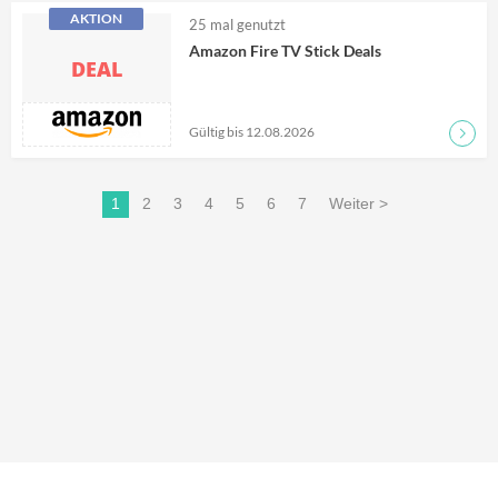
AKTION
25
mal genutzt
Amazon Fire TV Stick Deals
DEAL
Gültig bis 12.08.2026
Zum D
1
2
3
4
5
6
7
Weiter >